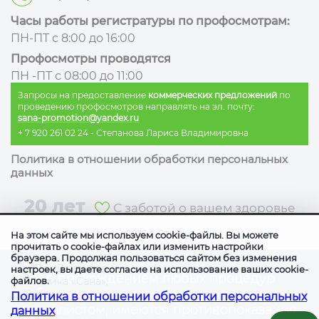
Часы работы регистратуры по профосмотрам:
ПН-ПТ с 8:00 до 16:00
Профосмотры проводятся
ПН -ПТ с 08:00 до 11:00
Запросы на предоставление
коммерческих предложений
по
проведению профосмотров направлять на эл. почту:
sana-promotion@yandex.ru
+ 7 920 261 02 24
- Степанова Лариса Владимировна
Политика в отношении обработки персональных
данных
20 лет
С заботой о вашем здоровье
2026
©
Сана Ко
На этом сайте мы используем cookie-файлы. Вы можете
прочитать о cookie-файлах или изменить настройки
браузера. Продолжая пользоваться сайтом без изменения
настроек, вы даете согласие на использование ваших cookie-
Перед прохождением любых процедур
файлов.
необходимо проконсультироваться со
Политика в отношении обработки персональных
специалистом, имеются противопоказания
данных