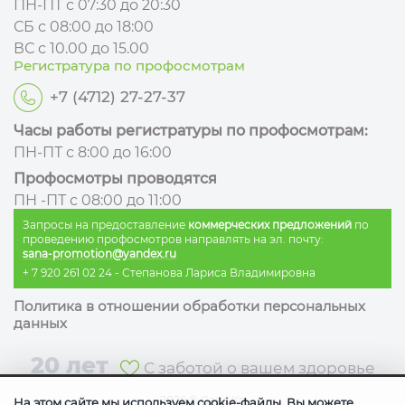
ПН-ПТ с 07:30 до 20:30
СБ с 08:00 до 18:00
ВС с 10.00 до 15.00
Регистратура по профосмотрам
+7 (4712) 27-27-37
Часы работы регистратуры по профосмотрам:
ПН-ПТ с 8:00 до 16:00
Профосмотры проводятся
ПН -ПТ с 08:00 до 11:00
Запросы на предоставление
коммерческих предложений
по
проведению профосмотров направлять на эл. почту:
sana-promotion@yandex.ru
+ 7 920 261 02 24
- Степанова Лариса Владимировна
Политика в отношении обработки персональных
данных
20 лет
С заботой о вашем здоровье
2026
©
Сана Ко
На этом сайте мы используем cookie-файлы. Вы можете