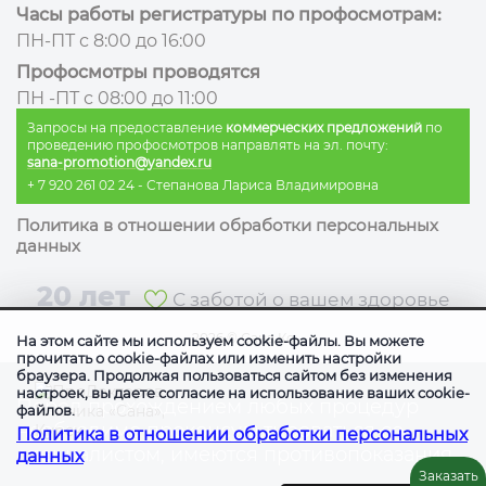
Часы работы регистратуры по профосмотрам:
ПН-ПТ с 8:00 до 16:00
Профосмотры проводятся
ПН -ПТ с 08:00 до 11:00
Запросы на предоставление
коммерческих предложений
по
проведению профосмотров направлять на эл. почту:
sana-promotion@yandex.ru
+ 7 920 261 02 24
- Степанова Лариса Владимировна
Политика в отношении обработки персональных
данных
20 лет
С заботой о вашем здоровье
2026
©
Сана Ко
На этом сайте мы используем cookie-файлы. Вы можете
прочитать о cookie-файлах или изменить настройки
браузера. Продолжая пользоваться сайтом без изменения
настроек, вы даете согласие на использование ваших cookie-
Перед прохождением любых процедур
файлов.
необходимо проконсультироваться со
Политика в отношении обработки персональных
специалистом, имеются противопоказания
данных
Заказать