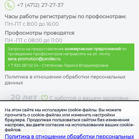
+7 (4712) 27-27-37
Часы работы регистратуры по профосмотрам:
ПН-ПТ с 8:00 до 16:00
Профосмотры проводятся
ПН -ПТ с 08:00 до 11:00
Запросы на предоставление
коммерческих предложений
по
проведению профосмотров направлять на эл. почту:
sana-promotion@yandex.ru
+ 7 920 261 02 24
- Степанова Лариса Владимировна
Политика в отношении обработки персональных
данных
20 лет
С заботой о вашем здоровье
2026
©
Сана Ко
На этом сайте мы используем cookie-файлы. Вы можете
прочитать о cookie-файлах или изменить настройки
браузера. Продолжая пользоваться сайтом без изменения
настроек, вы даете согласие на использование ваших cookie-
Перед прохождением любых процедур
файлов.
необходимо проконсультироваться со
Политика в отношении обработки персональных