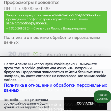
Профосмотры проводятся
ПН -ПТ с 08:00 до 11:00
Запросы на предоставление
коммерческих предложений
по
проведению профосмотров направлять на эл. почту:
sana-promotion@yandex.ru
+ 7 920 261 02 24
- Степанова Лариса Владимировна
Политика в отношении обработки персональных
данных
20 лет
С заботой о вашем здоровье
2026
©
Сана Ко
На этом сайте мы используем cookie-файлы. Вы можете
прочитать о cookie-файлах или изменить настройки
браузера. Продолжая пользоваться сайтом без изменения
настроек, вы даете согласие на использование ваших cookie-
Перед прохождением любых процедур
файлов.
необходимо проконсультироваться со
Политика в отношении обработки персональных
специалистом, имеются противопоказания
данных
Заказать
звонок
Все собранные при помощи
cookie-файлов данные будут
СОГЛАСЕН
Создание и поддержка сайта - ООО «Регион центр».
храниться на территории РФ.
www.sait-region.ru