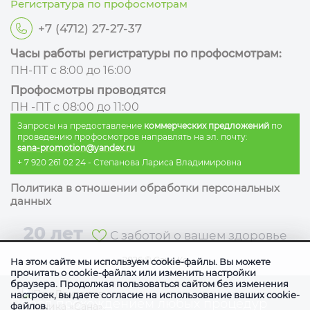
Регистратура по профосмотрам
+7 (4712) 27-27-37
Часы работы регистратуры по профосмотрам:
ПН-ПТ с 8:00 до 16:00
Профосмотры проводятся
ПН -ПТ с 08:00 до 11:00
Запросы на предоставление
коммерческих предложений
по
проведению профосмотров направлять на эл. почту:
sana-promotion@yandex.ru
+ 7 920 261 02 24
- Степанова Лариса Владимировна
Политика в отношении обработки персональных
данных
20 лет
С заботой о вашем здоровье
2026
©
Сана Ко
На этом сайте мы используем cookie-файлы. Вы можете
прочитать о cookie-файлах или изменить настройки
браузера. Продолжая пользоваться сайтом без изменения
настроек, вы даете согласие на использование ваших cookie-
Перед прохождением любых процедур
файлов.