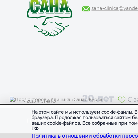
sana-clinica@yande
20 лет
С 
2026
©
Сана Ко
На этом сайте мы используем cookie-файлы. 
браузера. Продолжая пользоваться сайтом бе
Перед прохождением любых процедур
ваших cookie-файлов.
Все собранные при пом
РФ.
Политика в отношении обработки перс