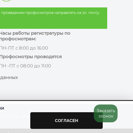
 проведению профосмотров направлять на эл. почту:
Часы работы регистратуры по
профосмотрам:
ПН-ПТ с 8:00 до 16:00
Профосмотры проводятся
ПН -ПТ с 08:00 до 11:00
 данных
ки
Заказать
листом, имеются противопоказания
звонок
СОГЛАСЕН