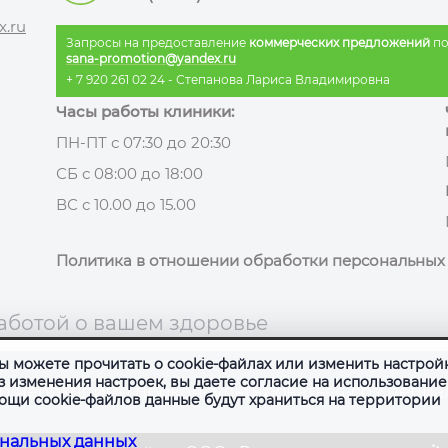
x.ru
Запросы на предоставление
коммерческих предложений
по
sana-promotion@yandex.ru
+ 7 920 261 02 24
- Степанова Лариса Владимировна
Часы работы клиники:
ПН-ПТ с 07:30 до 20:30
СБ с 08:00 до 18:00
ВС с 10.00 до 15.00
Политика в отношении обработки персональных
заботой о вашем здоровье
Вы можете прочитать о cookie-файлах или изменить настрой
з изменения настроек, вы даете согласие на использование
 необходимо проконсультироваться со специа
ощи cookie-файлов данные будут храниться на территории
ональных данных