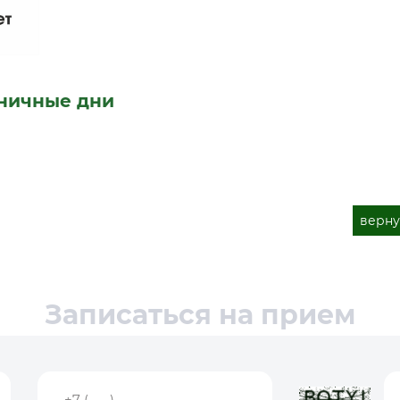
дничные дни
верну
Записаться на прием